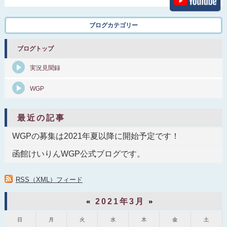
ブログカテゴリー
ブログトップ
実況見聞録
WGP
最近の記事
WGPの募集は2021年夏以降に開始予定です！
函館けいりんWGP公式ブログです。
RSS（XML）フィード
«
2021年3月
»
日
月
火
水
木
金
土