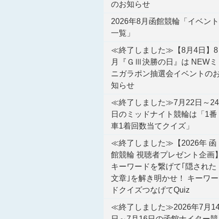
のお知らせ
2026年8月函館競輪「イベント
一覧」
≪終了しました≫【8月4日】8
月『ＧⅢ決勝の日』は NEWミ
ニガラポン抽選会イベントの
知らせ
≪終了しました≫7月22日～24
日のミッドナイト競輪は「1番
車1着回数当てクイズ」
≪終了しました≫【2026年 函
館競輪 視聴者プレゼント企画
キーワードを繋げて｢隠された
文章｣を解き明かせ！ キーワー
ドクイズつなげてQuiz
≪終了しました≫2026年7月1
日～7月16日の函館ナイター競