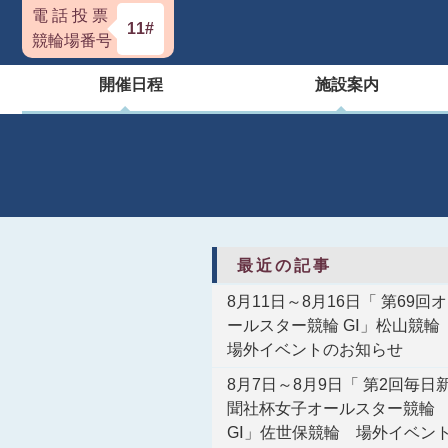
電 話 投 票
11#
競輪場番号
開催日程
施設案内
最近の記事
8月11日～8月16日「 第69回オ
ールスター競輪 GⅠ」松山競
場外イベントのお知らせ
8月7日～8月9日「 第2回毎日
聞社杯女子オールスター競輪
GⅠ」佐世保競輪 場外イベン