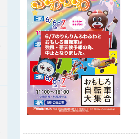
お
】
4