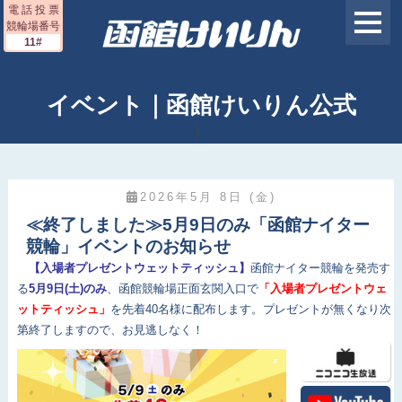
電 話 投 票
競輪場番号
11#
イベント｜函館けいりん公式
2026年5月 8日 (金)
≪終了しました≫5月9日のみ「函館ナイター
競輪」イベントのお知らせ
【入場者プレゼントウェットティッシュ】
函館ナイター競輪を発売す
る
5月9日(土)のみ
、函館競輪場正面玄関入口で
「入場者プレゼントウェ
ットティッシュ」
を先着40名様に配布します。プレゼントが無くなり次
第終了しますので、お見逃しなく！