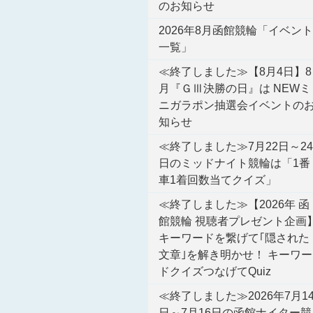
のお知らせ
2026年8月函館競輪「イベント
一覧」
≪終了しました≫【8月4日】8
月『ＧⅢ決勝の日』は NEWミ
ニガラポン抽選会イベントの
知らせ
≪終了しました≫7月22日～24
日のミッドナイト競輪は「1番
車1着回数当てクイズ」
≪終了しました≫【2026年 函
館競輪 視聴者プレゼント企画
キーワードを繋げて｢隠された
文章｣を解き明かせ！ キーワー
ドクイズつなげてQuiz
≪終了しました≫2026年7月1
日～7月16日の函館ナイター競