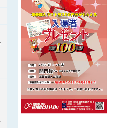
お
】
4