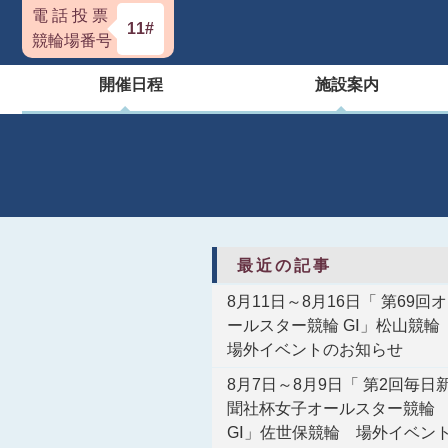
電 話 投 票
11#
競輪場番号
開催日程
施設案内
最近の記事
8月11日～8月16日「 第69回オ
ールスター競輪 GⅠ」松山競
場外イベントのお知らせ
8月7日～8月9日「 第2回毎日
聞社杯女子オールスター競輪
GⅠ」佐世保競輪 場外イベン