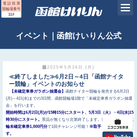
電 話 投 票
競輪場番号
11#
イベント｜函館けいりん公式
2025年5月26日 (月)
≪終了しました≫6月2日～4日「函館ナイタ
ー競輪」イベントのお知らせ
【未確定車券ガラポン抽選会】
函館ナイター競輪を発売する6月2日
(月)～4日(水)までの3日間、函館競輪場1階で「未確定車券ガラポン抽選
会」を行います。
開始時間は6月2日(月)が15時15分にスタート、5月3日（火）・4日(水)15
時30分にスタート。
景品が無くなり次第終了します。
当日発売の函館競
輪未確定車券1,000円分
で1回チャレンジ可能！
※取手・福井は対象外で
す。