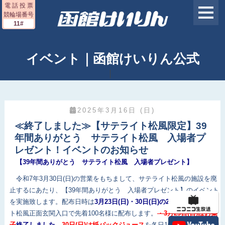
電 話 投 票
競輪場番号
11#
イベント｜函館けいりん公式
2025年3月16日 (日)
≪終了しました≫【サテライト松風限定】39
年間ありがとう サテライト松風 入場者プ
レゼント！イベントのお知らせ
【39年間ありがとう サテライト松風 入場者プレゼント】
令和7年3月30日(日)の営業をもちまして、サテライト松風の施設を廃
止するにあたり、【39年間ありがとう 入場者プレゼント】のイベント
を実施致します。配布日時は
3月23
日(日)
・30
日(日)
の2日間
、サテライ
ト松風正面玄関入口で先着100名様に配布します。
・
3月23
日(日)はお菓
子
終了しました、
30日(日)は紙パックジュース
を各日100名様分用意しま