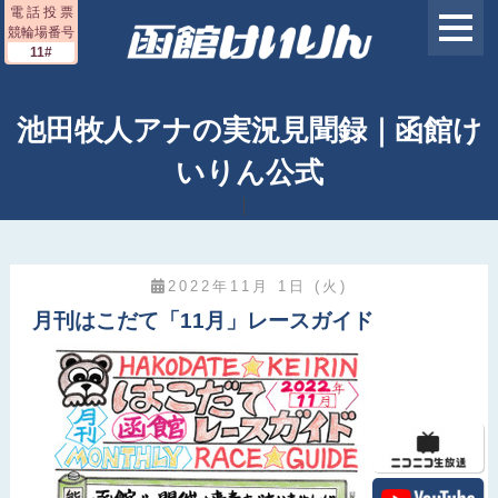
電 話 投 票
競輪場番号
11#
池田牧人アナの実況見聞録｜函館け
いりん公式
2022年11月 1日 (火)
月刊はこだて「11月」レースガイド