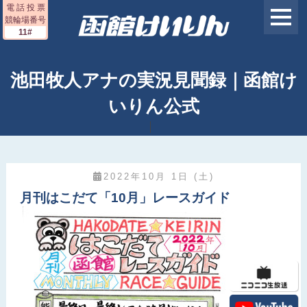
電 話 投 票
競輪場番号
11#
池田牧人アナの実況見聞録｜函館け
いりん公式
2022年10月 1日 (土)
月刊はこだて「10月」レースガイド