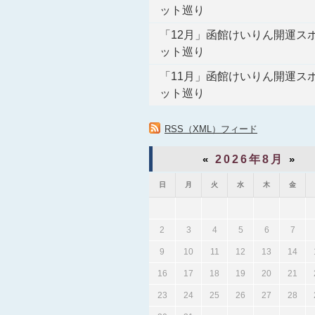
ット巡り
「12月」函館けいりん開運ス
ット巡り
「11月」函館けいりん開運ス
ット巡り
RSS（XML）フィード
«
2026年8月
»
日
月
火
水
木
金
2
3
4
5
6
7
9
10
11
12
13
14
16
17
18
19
20
21
23
24
25
26
27
28