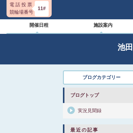
電 話 投 票
11#
競輪場番号
開催日程
施設案内
池
ブログカテゴリー
ブログトップ
実況見聞録
最近の記事