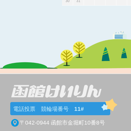
30
31
電話投票 競輪場番号
11#
〒042-0944 函館市金堀町10番8号